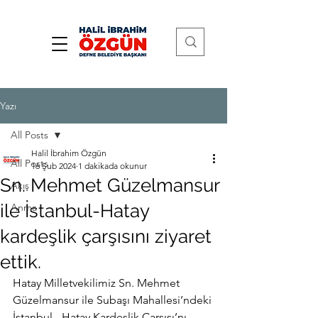
Yazı
All Posts
Halil İbrahim Özgün
All Posts
16 Şub 2024
1 dakikada okunur
Sn. Mehmet Güzelmansur
Akış
ile İstanbul-Hatay
Anma
kardeşlik çarşısını ziyaret
ettik.
Hatay Milletvekilimiz Sn. Mehmet 
Güzelmansur ile Subaşı Mahallesi’ndeki 
İstanbul - Hatay Kardeşlik Çarşısı’nı 