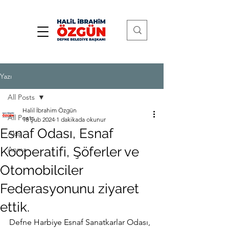
Yazı
All Posts
Halil İbrahim Özgün
All Posts
18 Şub 2024
1 dakikada okunur
Esnaf Odası, Esnaf
Akış
Kooperatifi, Şöferler ve
Anma
Otomobilciler
Federasyonunu ziyaret
ettik.
Defne Harbiye Esnaf Sanatkarlar Odası, 