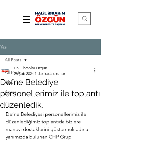
Yazı
All Posts
Halil İbrahim Özgün
All Posts
26 Şub 2024
1 dakikada okunur
Defne Belediye
Akış
personellerimiz ile toplantı
Anma
düzenledik.
Defne Belediyesi personellerimiz ile 
düzenlediğimiz toplantıda bizlere 
manevi desteklerini göstermek adına 
yanımızda bulunan CHP Grup 