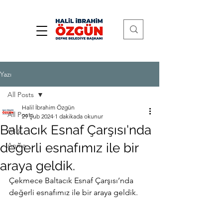
Yazı
All Posts
Halil İbrahim Özgün
All Posts
29 Şub 2024
1 dakikada okunur
Baltacık Esnaf Çarşısı'nda
Akış
değerli esnafımız ile bir
Anma
araya geldik.
Çekmece Baltacık Esnaf Çarşısı’nda 
değerli esnafımız ile bir araya geldik.